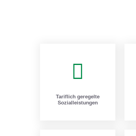
lasse
dieses
Feld
leer.
Tariflich geregelte
Sozialleistungen