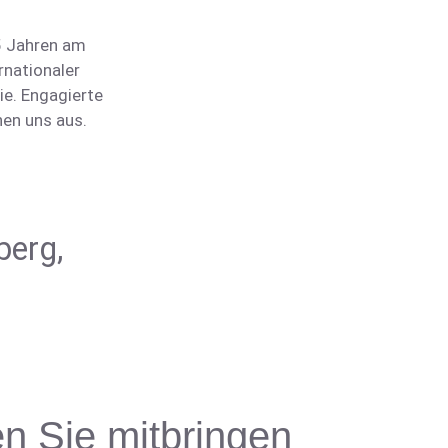
75 Jahren am
rnationaler
ie. Engagierte
nen uns aus.
erg,
en Sie mitbringen