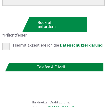
dieses
Feld
leer.
Rückruf
anfordern
*Pflichtfelder
Hiermit akzeptiere ich die
Datenschutzerklärung
Bitte
lasse
dieses
Telefon & E-Mail
Feld
leer.
Ihr direkter Draht zu uns: